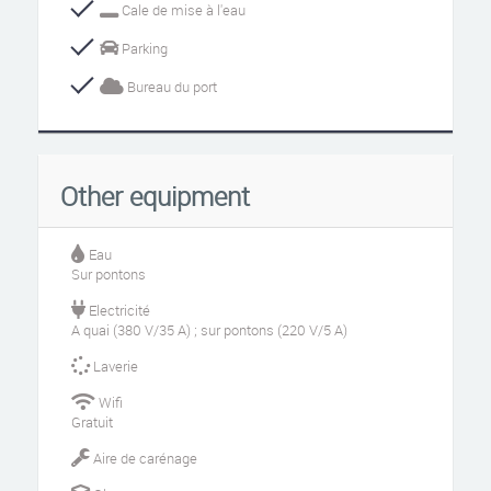
Cale de mise à l'eau
Parking
Bureau du port
Other equipment
Eau
Sur pontons
Electricité
A quai (380 V/35 A) ; sur pontons (220 V/5 A)
Laverie
Wifi
Gratuit
Aire de carénage