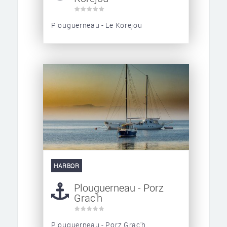
Plouguerneau - Le Korejou
HARBOR
Plouguerneau - Porz
Grac'h
Plouguerneau - Porz Grac'h