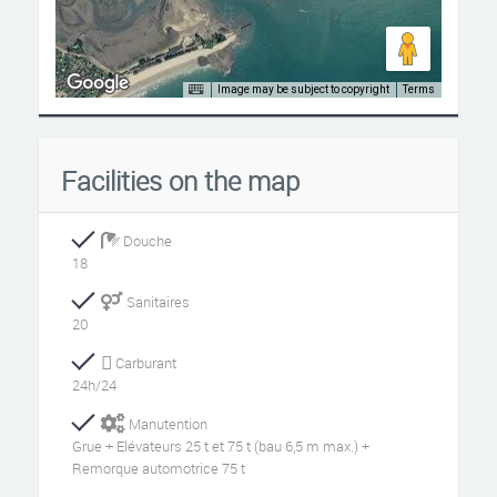
Image may be subject to copyright
Terms
Facilities on the map
Douche
18
Sanitaires
20
Carburant
24h/24
Manutention
Grue + Elévateurs 25 t et 75 t (bau 6,5 m max.) +
Remorque automotrice 75 t