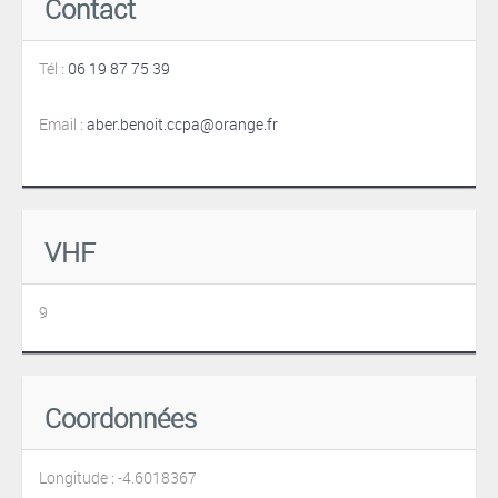
Contact
Tél :
06 19 87 75 39
Email :
aber.benoit.ccpa@orange.fr
VHF
9
Coordonnées
Longitude : -4.6018367