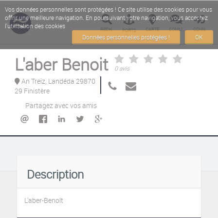
Vos données personnelles sont protégées ! Ce site utilise des cookies pour vous
offrir une meilleure navigation. En poursuivant votre navigation, vous acceptez
l'utilisation des cookies
RECH.
CARTE
COMM.
CONN.
PORTS
Données personnelles protégées !
OK
L'aber Benoit
0 avis
An Treiz, Landéda 29870
29 Finistère
Partagez avec vos amis
Description
L'aber-Benoît