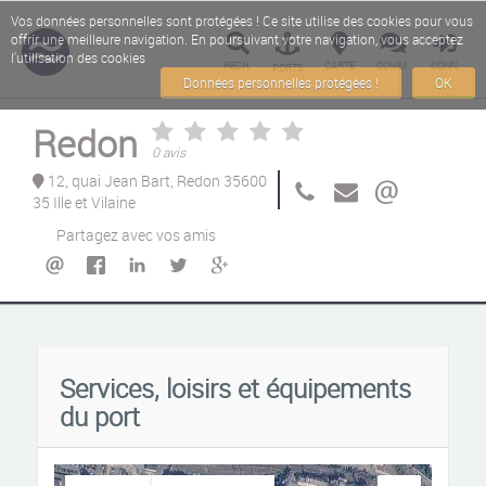
Vos données personnelles sont protégées ! Ce site utilise des cookies pour vous
offrir une meilleure navigation. En poursuivant votre navigation, vous acceptez
l'utilisation des cookies
RECH.
CARTE
COMM.
CONN.
PORTS
Données personnelles protégées !
OK
Redon
0 avis
12, quai Jean Bart, Redon 35600
35 Ille et Vilaine
Partagez avec vos amis
Services, loisirs et équipements
du port