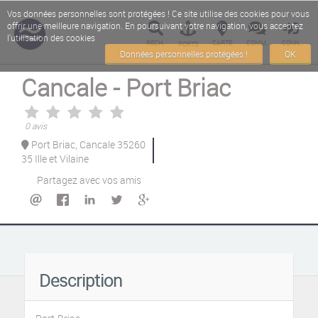
Vos données personnelles sont protégées ! Ce site utilise des cookies pour vous
offrir une meilleure navigation. En poursuivant votre navigation, vous acceptez
l'utilisation des cookies
RECH.
CARTE
COMM.
CONN.
PORTS
Données personnelles protégées !
OK
Cancale - Port Briac
0 avis
Port Briac, Cancale 35260
35 Ille et Vilaine
Partagez avec vos amis
Description