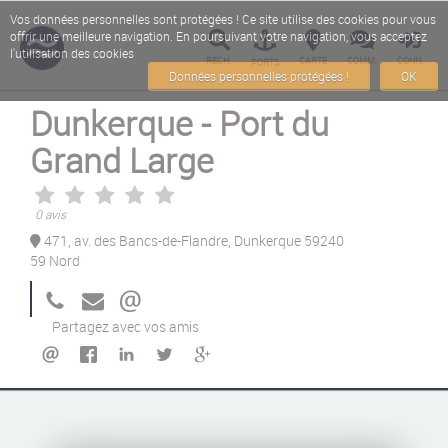
Vos données personnelles sont protégées ! Ce site utilise des cookies pour vous
offrir une meilleure navigation. En poursuivant votre navigation, vous acceptez
l'utilisation des cookies
RECH.
CARTE
COMM.
CONN.
PORTS
Données personnelles protégées !
OK
Dunkerque - Port du
Grand Large
0 avis
471, av. des Bancs-de-Flandre, Dunkerque 59240
59 Nord
Partagez avec vos amis