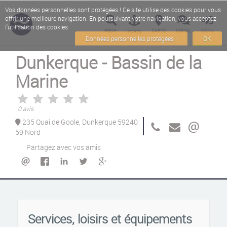
Vos données personnelles sont protégées ! Ce site utilise des cookies pour vous
offrir une meilleure navigation. En poursuivant votre navigation, vous acceptez
l'utilisation des cookies
RECH.
CARTE
COMM.
CONN.
PORTS
Données personnelles protégées !
OK
Dunkerque - Bassin de la
Marine
0 avis
235 Quai de Goole, Dunkerque 59240
59 Nord
Partagez avec vos amis
Services, loisirs et équipements