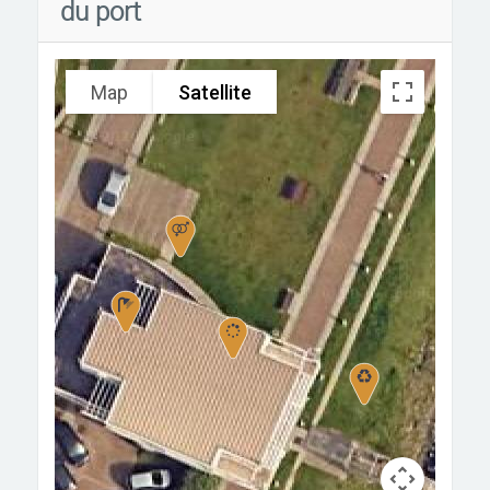
du port
Map
Satellite