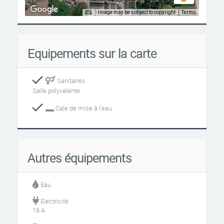
Image may be subject to copyright
Terms
Equipements sur la carte
Sanitaires
Salle polyvalente
Cale de mise à l'eau
Autres équipements
Eau
Electricité
16 A