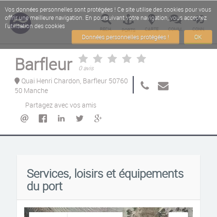
Vos données personnelles sont protégées ! Ce site utilise des cookies pour vous
offrir une meilleure navigation. En poursuivant votre navigation, vous acceptez
l'utilisation des cookies
RECH.
CARTE
COMM.
CONN.
PORTS
Données personnelles protégées !
OK
Barfleur
0 avis
Quai Henri Chardon, Barfleur 50760
50 Manche
Partagez avec vos amis
Services, loisirs et équipements
du port