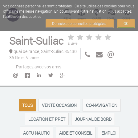
Vos données personnelles sont protégées ! Ce site utilise des cookies pour vous
offrir une meilleure navigation. En poursuivant votre navigation, vous acceptez
l'utilisation des cookies
RECH.
CARTE
COMM.
CONN.
PORTS
Données personnelles protégées !
OK
Saint-Suliac
0 avis
quai de rance, Saint-Suliac 35430
35 Ille et Vilaine
Partagez avec vos amis
TOUS
VENTE OCCASION
CO-NAVIGATION
LOCATION ET PRÊT
JOURNAL DE BORD
ACTU NAUTIC
AIDE ET CONSEIL
EMPLOI