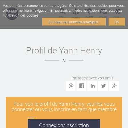
Vos données personnelles sont protégées ! Ce site utilise des cookies pour vous
offrir une meilleure navigation. En poursuivant votre navigation, vous acceptez
l'utilisation des cookies
RECH.
CARTE
COMM.
CONN.
PORTS
Données personnelles protégées !
OK
Profil de Yann Henry
Partagez avec vos amis
Pour voir le profil de Yann Henry, veuillez vous
connecter ou vous inscrire en tant que membre
Connexion/Inscription