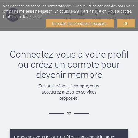
Vos données personnelles sont protégées ! Ce site utilise des cookies pour vous
offrir une meilleure navigation. En poursuivant votre navigation, vous acceptez
l'utilisation des cookies
RECH.
CARTE
COMM.
CONN.
PORTS
Données personnelles protégées !
OK
Connectez-vous à votre profil
ou créez un compte pour
devenir membre
En vous créant un compte, vous
accéderez à tous les services
proposés.
Connectez-vous à votre profil pour accéder à la page