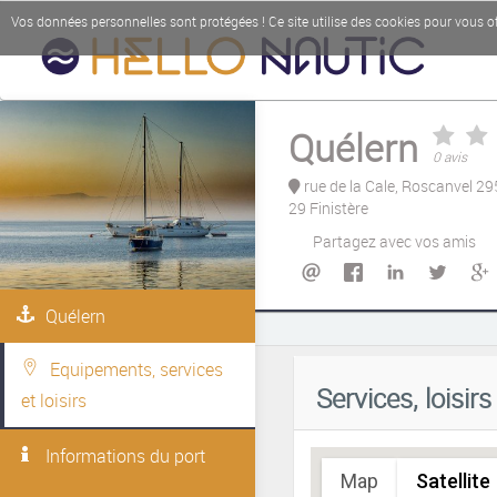
Vos données personnelles sont protégées ! Ce site utilise des cookies pour vous off
Quélern
0 avis
rue de la Cale, Roscanvel 2
29 Finistère
Partagez avec vos amis
Sorry, we have no imagery here.
Quélern
Equipements, services
Services, loisir
et loisirs
Informations du port
Map
Satellite