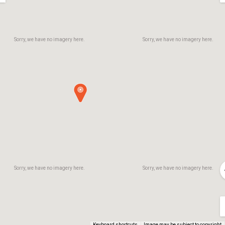
Sorry, we have no imagery here.
Sorry, we have no imagery here.
Sorry, we have no imagery here.
Sorry, we have no imagery here.
Keyboard shortcuts
Image may be subject to copyright