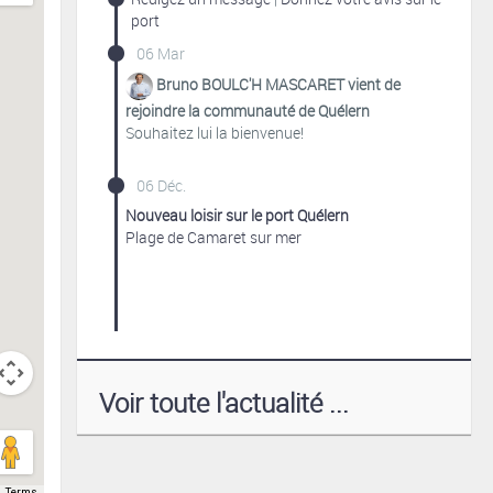
port
06 Mar
Bruno BOULC'H MASCARET vient de
Sorry, we have no imagery here.
rejoindre la communauté de Quélern
Souhaitez lui la bienvenue!
06 Déc.
Nouveau loisir sur le port Quélern
Plage de Camaret sur mer
Sorry, we have no imagery here.
Voir toute l'actualité ...
Terms