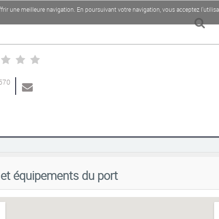
rir une meilleure navigation. En poursuivant votre navigation, vous acceptez l'utilis
9570
Sorry, we have no imagery here.
Sorry, we have no imagery here.
s et équipements du port