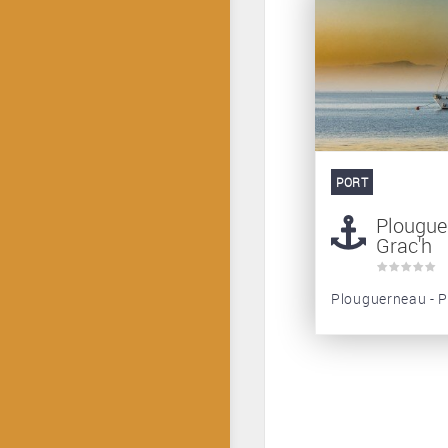
PORT
Plougue
Grac'h
Plouguerneau - P