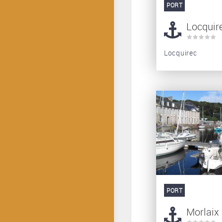
PORT
Locquir
Locquirec
PORT
Morlaix