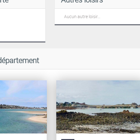
Aucun autre loisir...
département