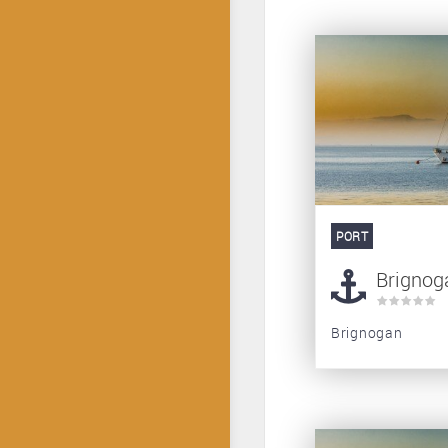
PORT
Brignog
Brignogan