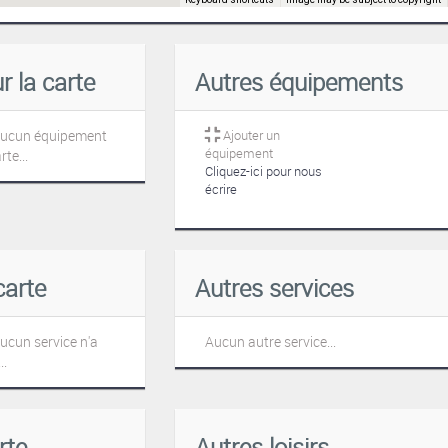
 la carte
Autres équipements
aucun équipement
Ajouter un
équipement
rte...
Cliquez-ici pour nous
écrire
carte
Autres services
cun service n'a
Aucun autre service...
..
rte
Autres loisirs