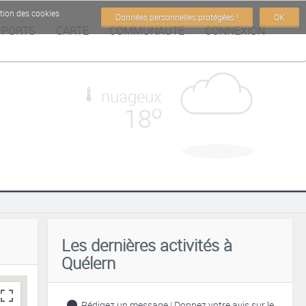
ation des cookies
Données personnelles protégées !
OK
PORTS
CARTE
COMMUNAUTÉ
CONNEXION
nuageux
o
18
Sorry, we have no imagery here.
Les dernières activités à
Quélern
Rédigez un message
|
Donnez votre avis sur le