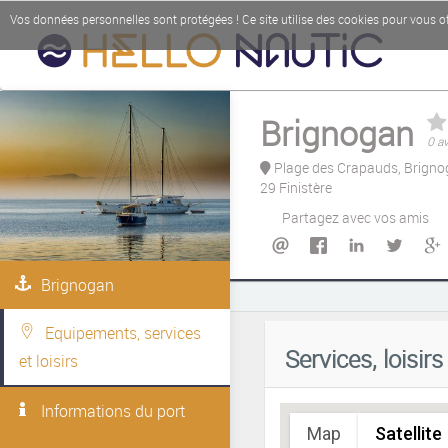
Vos données personnelles sont protégées ! Ce site utilise des cookies pour vous off
Brignogan
0 av
Plage des Crapauds, Brign
29 Finistère
Partagez avec vos amis
Brignogan
Sorry, we have no imagery here.
Sorry, we have n
Equipements, services
Services, loisir
et loisirs
Informations du port
Map
Satellite