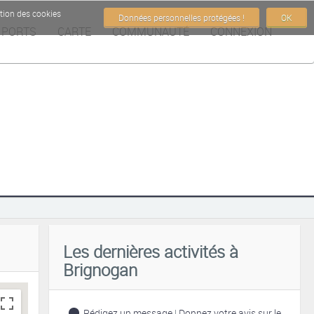
ation des cookies
Données personnelles protégées !
OK
PORTS
CARTE
COMMUNAUTÉ
CONNEXION
rry, we have no imagery here.
Les dernières activités à
Brignogan
Rédigez un message
|
Donnez votre avis sur le