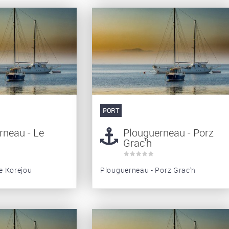
PORT
rneau - Le
Plouguerneau - Porz
Grac'h
e Korejou
Plouguerneau - Porz Grac'h