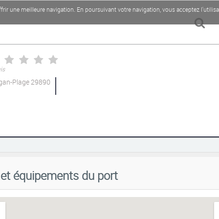
rir une meilleure navigation. En poursuivant votre navigation, vous acceptez l'utilis
is
ogan-Plage 29890
o imagery here.
Sorry, we have no imagery here.
So
s et équipements du port