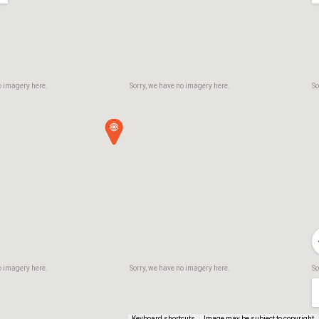
o imagery here.
Sorry, we have no imagery here.
So
o imagery here.
Sorry, we have no imagery here.
So
Keyboard shortcuts
Image may be subject to copyright