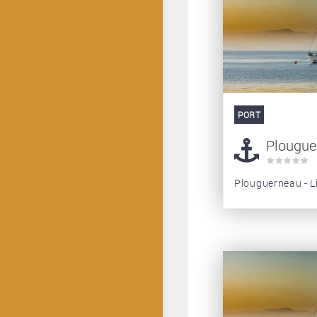
PORT
Plouguer
Plouguerneau - Li