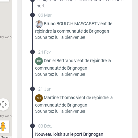
port
06 Mar
Bruno BOULC'H MASCARET vient de
rejoindre la communauté de Brignogan
Souhaitez lui la bienvenue!
rry, we have no imagery here.
24 Fév.
Daniel Bertrand vient de rejoindre la
communauté de Brignogan
Souhaitez lui la bienvenue!
21 Jan.
Martine Thomas vient de rejoindre la
communauté de Brignogan
Souhaitez lui la bienvenue!
rry, we have no imagery here.
03 Déc.
Nouveau loisir sur le port Brignogan
Terms