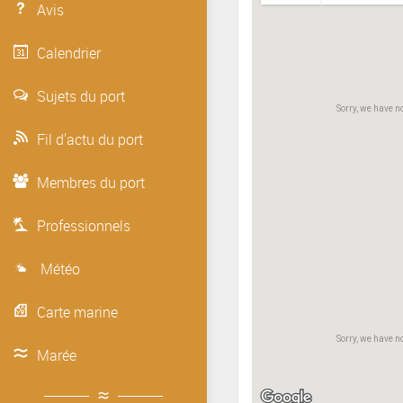
Avis
Calendrier
Sujets du port
Sorry, we have no imagery here.
Sorry, we have n
Fil d'actu du port
Membres du port
Professionnels
Météo
Carte marine
Sorry, we have no imagery here.
Sorry, we have n
Marée