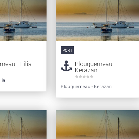
PORT
neau - Lilia
Plouguerneau -
Kerazan
lia
Plouguerneau - Kerazan