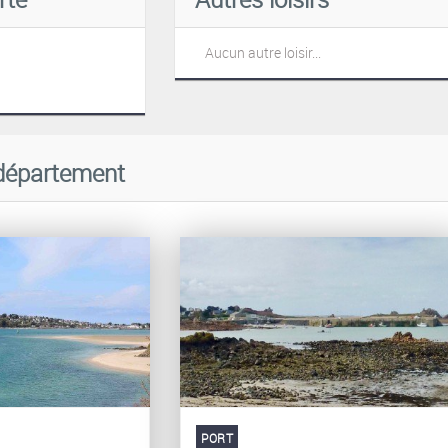
Aucun autre loisir...
département
PORT