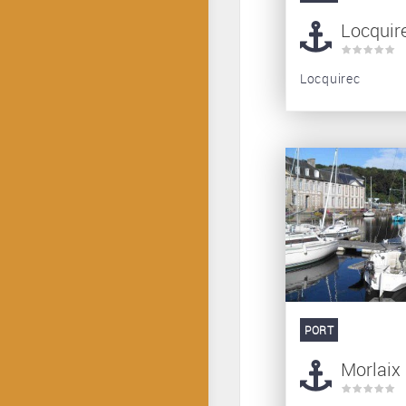
Locquir
Locquirec
PORT
Morlaix