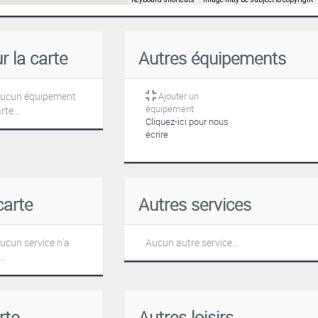
 la carte
Autres équipements
aucun équipement
Ajouter un
équipement
rte...
Cliquez-ici pour nous
écrire
carte
Autres services
cun service n'a
Aucun autre service...
..
rte
Autres loisirs