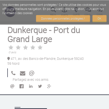
Vos données personnelles sont protégées ! Ce site utilise des cookies pour vous
offrir une meilleure navigation. En poursuivant votre navigation, vous acceptez
l'utilisation des cookies
RECH.
CARTE
COMM.
CONN.
PORTS
Données personnelles protégées !
OK
Dunkerque - Port du
Grand Large
0 avis
471, av. des Bancs-de-Flandre, Dunkerque 59240
59 Nord
Partagez avec vos amis