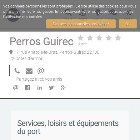
Vos données personnelles sont protégées ! Ce site utilise des cookies pour vous
offrir une meilleure navigation. En poursuivant votre navigation, vous acceptez
l'utilisation des cookies
RECH.
CARTE
COMM.
CONN.
PORTS
Données personnelles protégées !
OK
Perros Guirec
0 avis
17, rue Anatole-le-Braz, Perros-Guirec 22700
22 Côtes d'armor
Partagez avec vos amis
Services, loisirs et équipements
du port