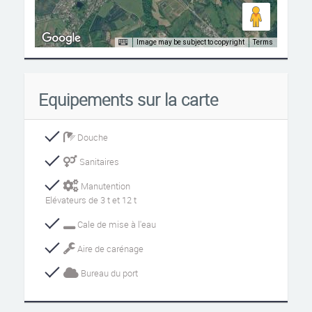
Image may be subject to copyright
Terms
Equipements sur la carte
Douche
Sanitaires
Manutention
Elévateurs de 3 t et 12 t
Cale de mise à l'eau
Aire de carénage
Bureau du port