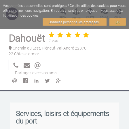
Vos données personnelles sont protégées ! Ce site utilise des cookies pour vous
offrir une meilleure navigation. En poursuivant votre navigation, vous acceptez
l'utilisation des cookies
RECH.
CARTE
COMM.
CONN.
PORTS
Données personnelles protégées !
OK
Dahouët
1 avis
Chemin du Lest, Pléneuf-Val-André 22370
22 Côtes d'armor
Partagez avec vos amis
Services, loisirs et équipements
du port