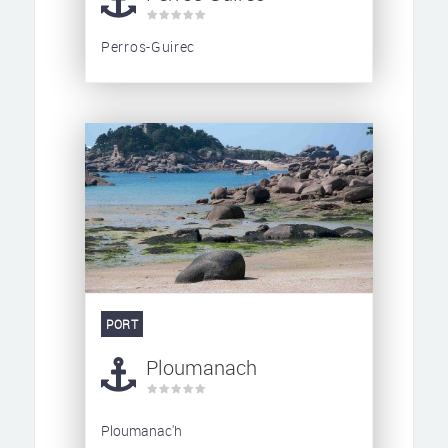
Perros-Guirec
PORT
Ploumanach
Ploumanac'h