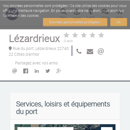
Vos données personnelles sont protégées ! Ce site utilise des cookies pour vous
offrir une meilleure navigation. En poursuivant votre navigation, vous acceptez
l'utilisation des cookies
RECH.
CARTE
COMM.
CONN.
PORTS
Données personnelles protégées !
OK
Lézardrieux
0 avis
Rue du port, Lézardrieux 22740
22 Côtes d'armor
Partagez avec vos amis
Services, loisirs et équipements
du port