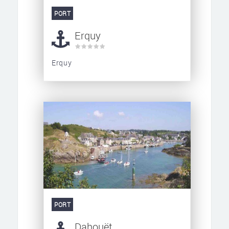
PORT
Erquy
Erquy
PORT
Dahouët