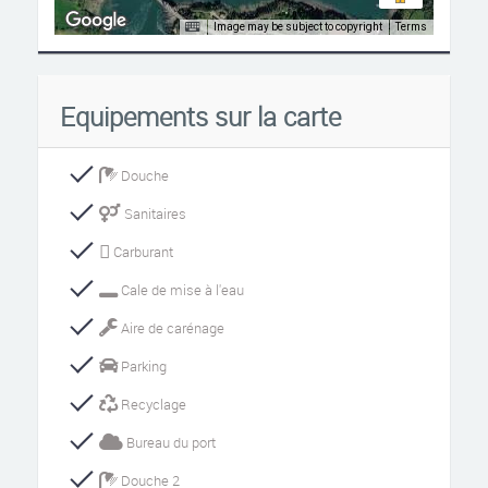
Image may be subject to copyright
Terms
Equipements sur la carte
Douche
Sanitaires
Carburant
Cale de mise à l'eau
Aire de carénage
Parking
Recyclage
Bureau du port
Douche 2