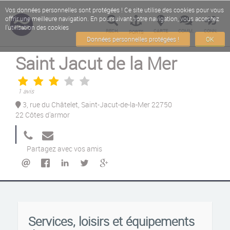
Vos données personnelles sont protégées ! Ce site utilise des cookies pour vous
offrir une meilleure navigation. En poursuivant votre navigation, vous acceptez
l'utilisation des cookies
RECH.
CARTE
COMM.
CONN.
PORTS
Données personnelles protégées !
OK
Saint Jacut de la Mer
1 avis
3, rue du Châtelet, Saint-Jacut-de-la-Mer 22750
22 Côtes d'armor
Partagez avec vos amis
Services, loisirs et équipements