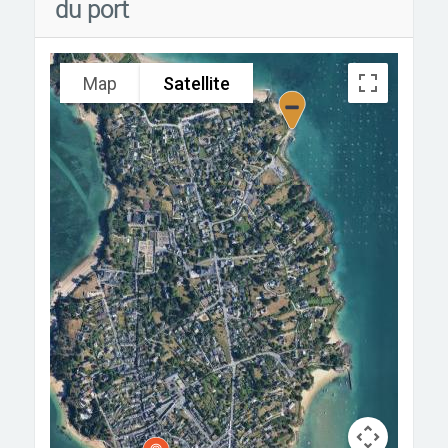
du port
Map
Satellite