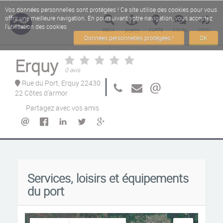
Vos données personnelles sont protégées ! Ce site utilise des cookies pour vous
offrir une meilleure navigation. En poursuivant votre navigation, vous acceptez
l'utilisation des cookies
RECH.
CARTE
COMM.
CONN.
PORTS
Données personnelles protégées !
OK
Erquy
0 avis
Rue du Port, Erquy 22430
22 Côtes d'armor
Partagez avec vos amis
Services, loisirs et équipements
du port